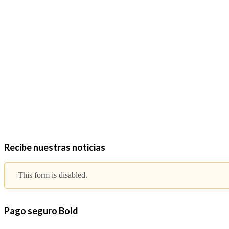
Tel. (601) 613 9556
313 350 0145
Calle 126 # 70 H-16
Código postal 111121
Bogotá - Colombia
Info@julvipdent.com
Políticas de Servicios y envíos
Políticas de Privacidad Web
Recibe nuestras noticias
This form is disabled.
Pago seguro Bold