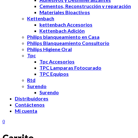
en
Cementos, Reconstrucción y reparación
el
Materiales Bioactivos
mercado
Kettenbach
nacional
kettenbach Accesorios
de
Kettenbach Adición
productos
y
Philips blanqueamiento en Casa
equipos
Philips Blanqueamiento Consultorio
para
Philips Higiene Oral
odontología
Tpc
generando
Tpc Accesorios
valor
TPC Lamparas Fotocurado
a
TPC Equipos
través
Rtd
de
Surendo
innovación.
Surendo
Distribuidores
Contáctenos
Mi cuenta
0
Carrito